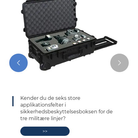


Stigningen og påvirkningen af ​​
plastfiskerisager
>>