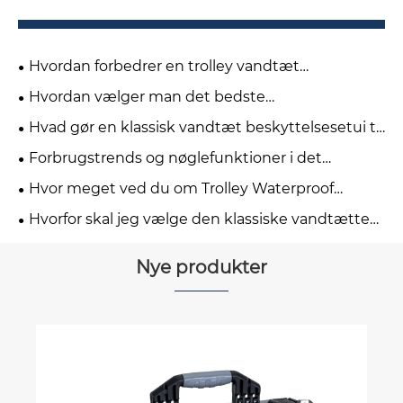
Hvordan forbedrer en trolley vandtæt
beskyttende etui rejsesikkerheden?
Hvordan vælger man det bedste
mikrovandtætte beskyttelseshylster til dine
Hvad gør en klassisk vandtæt beskyttelsesetui til
behov?
det rigtige valg til langvarig beskyttelse af udstyr?
Forbrugstrends og nøglefunktioner i det
klassiske vandtætte beskyttelsescover
Hvor meget ved du om Trolley Waterproof
Protective Case?
Hvorfor skal jeg vælge den klassiske vandtætte
beskyttende sag til mit udstyr?
Nye produkter