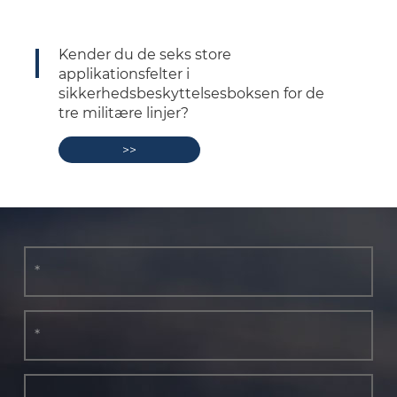
Kender du de seks store
applikationsfelter i
sikkerhedsbeskyttelsesboksen for de
tre militære linjer?
>>