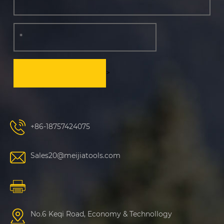
>
+86-18757424075
Sales20@meijiatools.com
No.6 Keqi Road, Economy & Technollogy