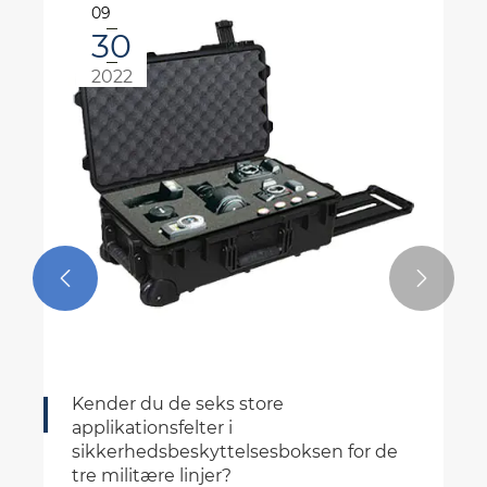
09
30
2022


Kender du de seks store
applikationsfelter i
sikkerhedsbeskyttelsesboksen for de
tre militære linjer?