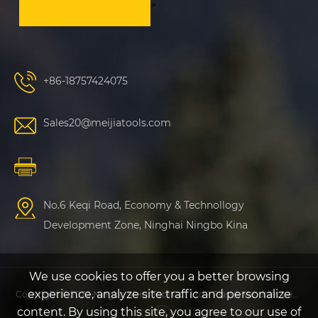
>
+86-18757424075
Sales20@meijiatools.com
No.6 Keqi Road, Economy & Technollogy
Development Zone, Ninghai Ningbo Kina
We use cookies to offer you a better browsing
experience, analyze site traffic and personalize
Copyright © 2022 Ningbo Meiqi Tool Co., Ltd - Plastik Vandtæt beskyttelsessag, Plastic Fishing Sag - Alle rettigheder forbeholdt
content. By using this site, you agree to our use of