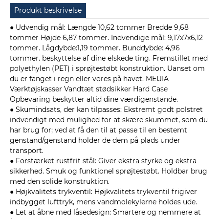
Produkt beskrivelse
● Udvendig mål: Længde 10,62 tommer Bredde 9,68
tommer Højde 6,87 tommer. Indvendige mål: 9,17x7x6,12
tommer. Lågdybde:1,19 tommer. Bunddybde: 4,96
tommer. beskyttelse af dine elskede ting. Fremstillet med
polyethylen (PET) i sprøjtestøbt konstruktion. Uanset om
du er fanget i regn eller vores på havet. MEIJIA
Værktøjskasser Vandtæt stødsikker Hard Case
Opbevaring beskytter altid dine værdigenstande.
● Skumindsats, der kan tilpasses: Ekstremt godt polstret
indvendigt med mulighed for at skære skummet, som du
har brug for; ved at få den til at passe til en bestemt
genstand/genstand holder de dem på plads under
transport.
● Forstærket rustfrit stål: Giver ekstra styrke og ekstra
sikkerhed. Smuk og funktionel sprøjtestøbt. Holdbar brug
med den solide konstruktion.
● Højkvalitets trykventil: Højkvalitets trykventil frigiver
indbygget lufttryk, mens vandmolekylerne holdes ude.
● Let at åbne med låsedesign: Smartere og nemmere at